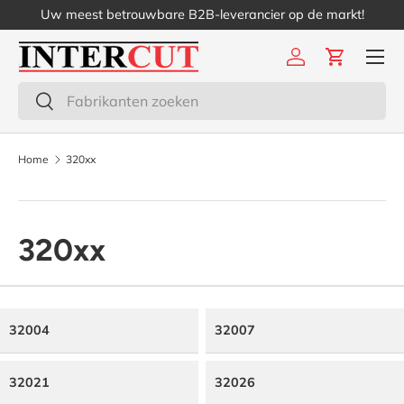
Uw meest betrouwbare B2B-leverancier op de markt!
Ga naar inhoud
Menu
Inloggen
Winkelwa
Zoeken
Zoeken
Home
320xx
320xx
32004
32007
32021
32026