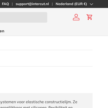
FAQ
support@intercut.nl
Land/Regio
Nederland (EUR €)
Inloggen
Winkelwa
en
temen voor elastische constructielijm. Ze
vergelijkbaar met
siliconen
, flexibiliteit en