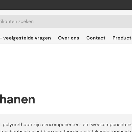
- veelgestelde vragen
Over ons
Contact
Product
thanen
n polyurethaan zijn eencomponenten- en tweecomponentensys
htvochtigheid en hebben na uitharding uitstekende taaiheid 