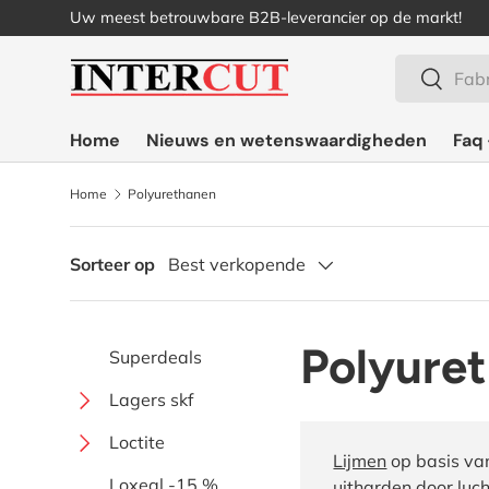
Uw meest betrouwbare B2B-leverancier op de markt!
Ga naar inhoud
Zoeken
Zoeken
Home
Nieuws en wetenswaardigheden
Faq 
Home
Polyurethanen
Sorteer op
Best verkopende
Polyure
Superdeals
Lagers skf
Kogellagers met
Loctite
Lijmen
op basis va
spanhuls
Secondelijm
Loxeal -15 %
uitharden door luc
Enkelzijdig verbreed
Speciaal