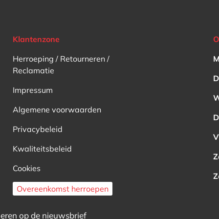
Klantenzone
O
Herroeping / Retourneren /
M
Reclamatie
D
Impressum
W
Algemene voorwaarden
D
Privacybeleid
V
Kwaliteitsbeleid
Z
Cookies
Z
Overeenkomst herroepen
ren op de nieuwsbrief