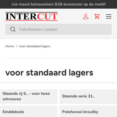
Uw meest betrouwbare B2B-leverancier op de markt!
Ga naar inhoud
Menu
Inloggen
Winkelwa
Zoeken
Zoeken
Home
voor standaard lagers
voor standaard lagers
Staande rij 5.. - voor twee
Staande serie 31..
schroeven
Einddeksels
Polohovací kroužky